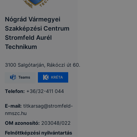
Nógrád Vármegyei
Szakképzési Centrum
Stromfeld Aurél
Technikum
3100 Salgótarján, Rákóczi út 60.
Teams
KRÉTA
Telefon:
+36/32-411 044
E-mail:
titkarsag@stromfeld-
nmszc.hu
OM azonosító:
203048/022
Felnőttképzési nyilvántartás