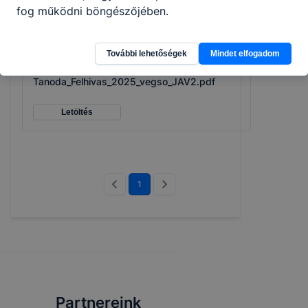
fog működni böngészőjében.
Csatolt fájlok
További lehetőségek
Mindet elfogadom
Zoeld Europa
Tanoda_Felhivas_2025_vegso_JAV2.pdf
Letöltés
1
Partnereink