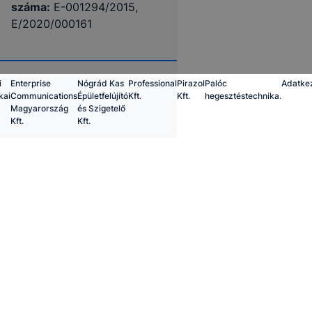
száma:
E-001294/2015,
E/2020/000161
i
Enterprise
Nógrád Kas
Professional
Pirazol
Palóc
Adatke
kai
Communications
Épületfelújító
Kft.
Kft.
hegesztéstechnika.
Magyarország
és Szigetelő
Kft.
Kft.