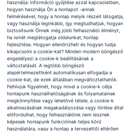
használja: információ gyűjtése azzal kapcsolatban,
Mert állatian jók vagyunk ;)
hogyan használja Ön a honlapot -annak
felmérésével, hogy a honlap melyik részeit látogatja,
Bővebben a projektről
vagy használja leginkább, így megtudhatjuk, hogyan
biztosítsunk Önnek még jobb felhasználói élményt,
ha ismét meglátogatja oldalunkat, honlap
fejlesztése. Hogyan ellenőrizheti és hogyan tudja
Aktív iskola
kikapcsolni a cookie-kat? Minden modern böngésző
engedélyezi a cookie-k beállításának a
Fitten egészségesen !
változtatását. A legtöbb böngésző
alapértelmezettként automatikusan elfogadja a
Bővebben a projektről
cookie-kat, de ezek általában megváltoztathatók.
Felhívjuk figyelmét, hogy mivel a cookie-k célja
honlapunk használhatóságának és folyamatainak
megkönnyítése vagy lehetővé tétele, a cookie-k
Zöld Európa tanoda
alkalmazásának megakadályozása vagy törlése által
előfordulhat, hogy felhasználóink nem lesznek
ZÖLD EURÓPA TANODA 2026
képesek honlapunk funkcióinak teljes körű
használatára, vagy a honlap a tervezettől eltérően
Bővebben a projektről