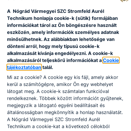
Csatolt fájlok
A Nógrád Vármegyei SZC Stromfeld Aurél
Technikum honlapja cookie-k (sütik) formájában
Salgótarján NFN26-051 szerződés.pdf
információkat tárol az Ön böngészésre használt
eszközén, amely információk személyes adatnak
Letöltés
minősülhetnek. Az alábbiakban lehetősége van
dönteni arról, hogy mely típusú cookie-k
alkalmazását kívánja engedélyezni. A cookie-k
alkalmazásáról teljeskörű információkat a
Cookie
Petmentes Iskola
tájékoztatóban
talál.
Mi az a cookie? A cookie egy kis fájl, amely akkor
A Kék Bolygó nyertese lett a Stromfeld - PET-
mentes lesz az iskola.
kerül a számítógépre, amikor Ön egy webhelyet
látogat meg. A cookie-k számtalan funkcióval
Bővebben a projektről
rendelkeznek. Többek között információt gyűjtenek,
megjegyzik a látogató egyéni beállításait és
általánosságban megkönnyítik a honlap használatát.
A Nógrád Vármegyei SZC Stromfeld Aurél
Állatmenhely
Technikum a cookie-kat a következő célokból