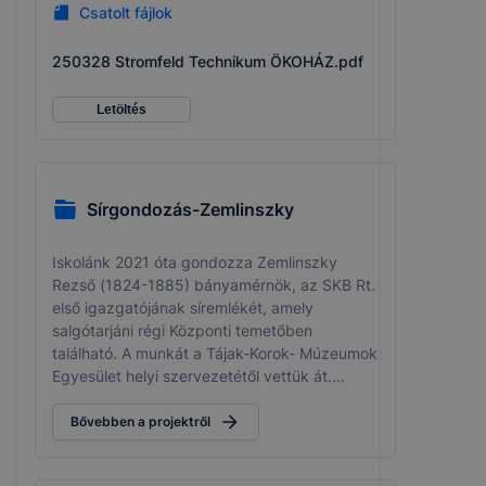
Csatolt fájlok
250328 Stromfeld Technikum ÖKOHÁZ.pdf
Letöltés
Sírgondozás-Zemlinszky
Iskolánk 2021 óta gondozza Zemlinszky
Rezső (1824-1885) bányamérnök, az SKB Rt.
első igazgatójának síremlékét, amely
salgótarjáni régi Központi temetőben
található. A munkát a Tájak-Korok- Múzeumok
Egyesület helyi szervezetétől vettük át.
Rendszeresen takarítunk, a diákokkal
megemlékezünk az 1848-as nemzetőrről, és
Bővebben a projektről
jeles salgótarjáni személyiségről, aki sokat
tett a község fejlődéséért.