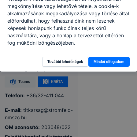
megkönnyítése vagy lehetővé tétele, a cookie-k
alkalmazásának megakadályozása vagy törlése által
előfordulhat, hogy felhasználóink nem lesznek
Nógrád Vármegyei
képesek honlapunk funkcióinak teljes körű
Szakképzési Centrum
használatára, vagy a honlap a tervezettől eltérően
Stromfeld Aurél
fog működni böngészőjében.
Technikum
További lehetőségek
Mindet elfogadom
3100 Salgótarján, Rákóczi út 60.
Teams
KRÉTA
Telefon:
+36/32-411 044
E-mail:
titkarsag@stromfeld-
nmszc.hu
OM azonosító:
203048/022