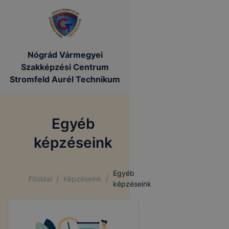
Nógrád Vármegyei
Szakképzési Centrum
Stromfeld Aurél Technikum
Egyéb
képzéseink
Egyéb
/
/
Főoldal
Képzéseink
képzéseink