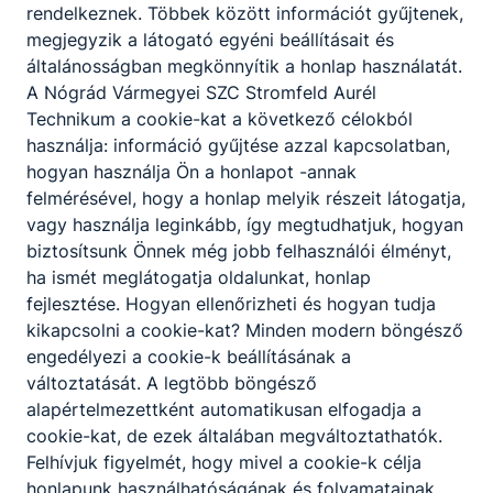
rendelkeznek. Többek között információt gyűjtenek,
megjegyzik a látogató egyéni beállításait és
általánosságban megkönnyítik a honlap használatát.
A Nógrád Vármegyei SZC Stromfeld Aurél
Technikum a cookie-kat a következő célokból
használja: információ gyűjtése azzal kapcsolatban,
hogyan használja Ön a honlapot -annak
felmérésével, hogy a honlap melyik részeit látogatja,
vagy használja leginkább, így megtudhatjuk, hogyan
biztosítsunk Önnek még jobb felhasználói élményt,
ha ismét meglátogatja oldalunkat, honlap
fejlesztése. Hogyan ellenőrizheti és hogyan tudja
kikapcsolni a cookie-kat? Minden modern böngésző
engedélyezi a cookie-k beállításának a
változtatását. A legtöbb böngésző
alapértelmezettként automatikusan elfogadja a
cookie-kat, de ezek általában megváltoztathatók.
Felhívjuk figyelmét, hogy mivel a cookie-k célja
honlapunk használhatóságának és folyamatainak