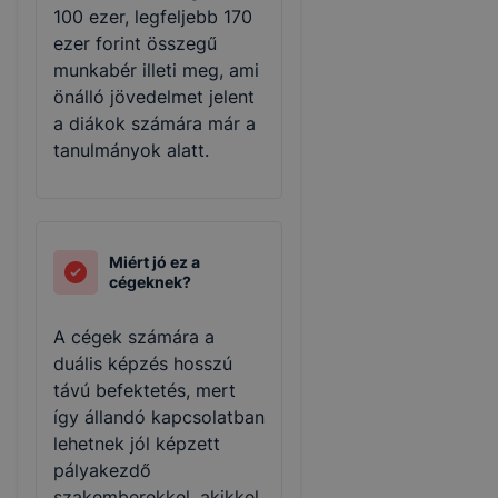
100 ezer, legfeljebb 170
ezer forint összegű
munkabér illeti meg, ami
önálló jövedelmet jelent
a diákok számára már a
tanulmányok alatt.
Miért jó ez a
cégeknek?
A cégek számára a
duális képzés hosszú
távú befektetés, mert
így állandó kapcsolatban
lehetnek jól képzett
pályakezdő
szakemberekkel, akikkel