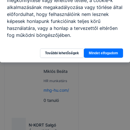
megkönnyítése vagy lehetővé tétele, a cookie-k
2
tanuló
alkalmazásának megakadályozása vagy törlése által
előfordulhat, hogy felhasználóink nem lesznek
képesek honlapunk funkcióinak teljes körű
használatára, vagy a honlap a tervezettől eltérően
MHG Kft
fog működni böngészőjében.
3100
Salgótarján
További lehetőségek
Mindet elfogadom
Patak út 5-8.
Miklós Beáta
HR munkatárs
mhg-hu.com/
0
tanuló
N-KORT Salgó