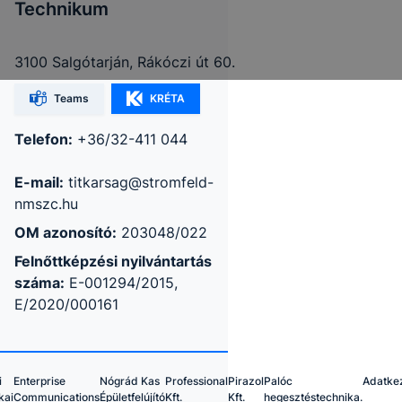
Technikum
3100 Salgótarján, Rákóczi út 60.
Teams
KRÉTA
Telefon:
+36/32-411 044
E-mail:
titkarsag@stromfeld-
nmszc.hu
OM azonosító:
203048/022
Felnőttképzési nyilvántartás
száma:
E-001294/2015,
E/2020/000161
i
Enterprise
Nógrád Kas
Professional
Pirazol
Palóc
Adatke
kai
Communications
Épületfelújító
Kft.
Kft.
hegesztéstechnika.