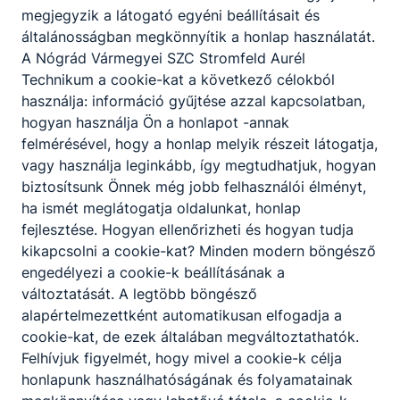
megjegyzik a látogató egyéni beállításait és
drucktech.hu/
általánosságban megkönnyítik a honlap használatát.
0
tanuló
A Nógrád Vármegyei SZC Stromfeld Aurél
Technikum a cookie-kat a következő célokból
használja: információ gyűjtése azzal kapcsolatban,
hogyan használja Ön a honlapot -annak
Gyémánt-
felmérésével, hogy a honlap melyik részeit látogatja,
Pirazol Kft
vagy használja leginkább, így megtudhatjuk, hogyan
biztosítsunk Önnek még jobb felhasználói élményt,
3100
ha ismét meglátogatja oldalunkat, honlap
Salgótarján,
fejlesztése. Hogyan ellenőrizheti és hogyan tudja
Fülemüle utca.
kikapcsolni a cookie-kat? Minden modern böngésző
9.
engedélyezi a cookie-k beállításának a
változtatását. A legtöbb böngésző
Filius Balázs
alapértelmezettként automatikusan elfogadja a
Hegesztési
cookie-kat, de ezek általában megváltoztathatók.
felelős
Felhívjuk figyelmét, hogy mivel a cookie-k célja
gyemantpiraz
honlapunk használhatóságának és folyamatainak
ol.hu