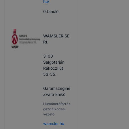
hu/
0
tanuló
WAMSLER SE
Rt.
3100
Salgótarján,
Rákóczi út
53-55.
Garamszeginé
Zvara Enikő
Humánerőforrás
gazdálkodási
vezető
wamsler.hu