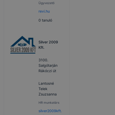
Ügyvezető
revi.hu
0
tanuló
Silver 2009
Kft.
3100.
Salgótarján
Rákóczi út
Lantosné
Telek
Zsuzsanna
HR munkatárs
silver2009kft.