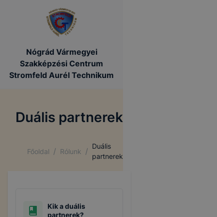
Nógrád Vármegyei
Szakképzési Centrum
Stromfeld Aurél Technikum
Duális partnerek
Duális
/
/
Főoldal
Rólunk
partnerek
Kik a duális
partnerek?