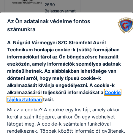
2660
Balassagyarmat
Ipari Park 5.
Az Ön adatainak védelme fontos
számunkra
Benkó Szilvia
HR vezető
A Nógrád Vármegyei SZC Stromfeld Aurél
Technikum honlapja cookie-k (sütik) formájában
deltatech.hu
információkat tárol az Ön böngészésre használt
1
tanuló
eszközén, amely információk személyes adatnak
minősülhetnek. Az alábbiakban lehetősége van
dönteni arról, hogy mely típusú cookie-k
alkalmazását kívánja engedélyezni. A cookie-k
Drucktech Kft
alkalmazásáról teljeskörű információkat a
Cookie
tájékoztatóban
talál.
3104 Salgótarján Park
u. 11.
Mi az a cookie? A cookie egy kis fájl, amely akkor
kerül a számítógépre, amikor Ön egy webhelyet
Cséfalvay Tamás
látogat meg. A cookie-k számtalan funkcióval
rendelkeznek. Többek között információt gyűjtenek,
ügyvezető