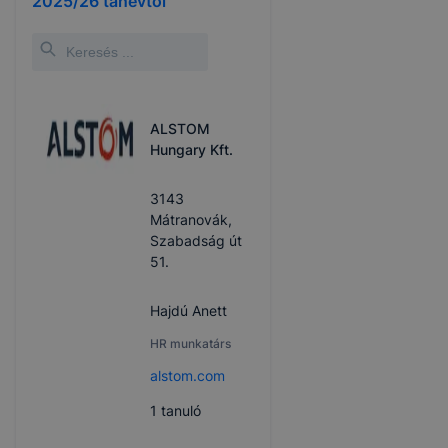
2025/26
tanévtől
ALSTOM
Hungary Kft.
3143
Mátranovák,
Szabadság út
51.
Hajdú Anett
HR munkatárs
alstom.com
1
tanuló