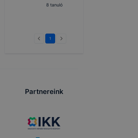
8
tanuló
1
Partnereink