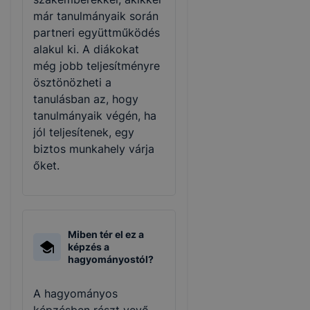
már tanulmányaik során
partneri együttműködés
alakul ki. A diákokat
még jobb teljesítményre
ösztönözheti a
tanulásban az, hogy
tanulmányaik végén, ha
jól teljesítenek, egy
biztos munkahely várja
őket.
Miben tér el ez a
képzés a
hagyományostól?
A hagyományos
képzésben részt vevő