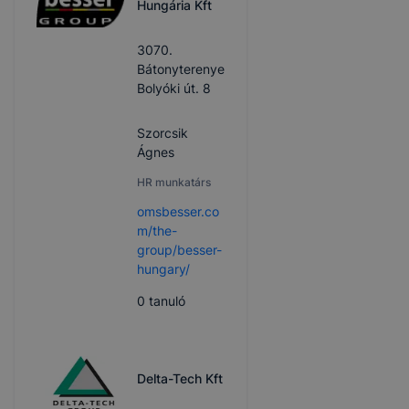
Hungária Kft
3070.
Bátonyterenye
Bolyóki út. 8
Szorcsik
Ágnes
HR munkatárs
omsbesser.co
m/the-
group/besser-
hungary/
0
tanuló
Delta-Tech Kft