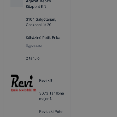
Ágazati Képző
Központ Kft
3104 Salgótarján,
Csokonai út 29.
Kőháziné Petik Erika
Ügyvezető
2
tanuló
Revi kft
3073 Tar Ilona
major 1.
Reviczki Péter